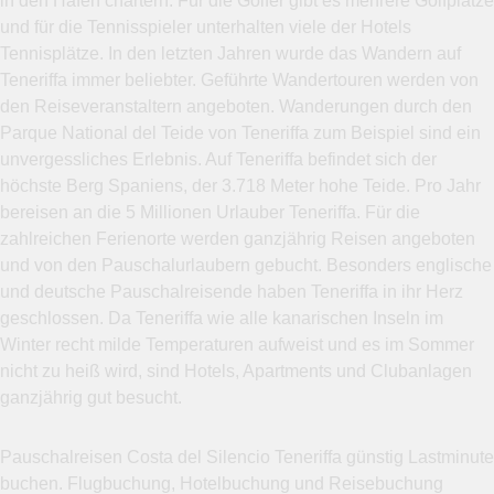
in den Häfen chartern. Für die Golfer gibt es mehrere Golfplätze
und für die Tennisspieler unterhalten viele der Hotels
Tennisplätze. In den letzten Jahren wurde das Wandern auf
Teneriffa immer beliebter. Geführte Wandertouren werden von
den Reiseveranstaltern angeboten. Wanderungen durch den
Parque National del Teide von Teneriffa zum Beispiel sind ein
unvergessliches Erlebnis. Auf Teneriffa befindet sich der
höchste Berg Spaniens, der 3.718 Meter hohe Teide. Pro Jahr
bereisen an die 5 Millionen Urlauber Teneriffa. Für die
zahlreichen Ferienorte werden ganzjährig Reisen angeboten
und von den Pauschalurlaubern gebucht. Besonders englische
und deutsche Pauschalreisende haben Teneriffa in ihr Herz
geschlossen. Da Teneriffa wie alle kanarischen Inseln im
Winter recht milde Temperaturen aufweist und es im Sommer
nicht zu heiß wird, sind Hotels, Apartments und Clubanlagen
ganzjährig gut besucht.
Pauschalreisen Costa del Silencio Teneriffa günstig Lastminute
buchen. Flugbuchung, Hotelbuchung und Reisebuchung