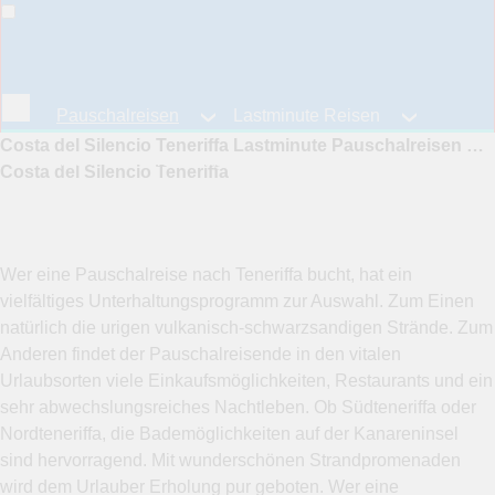
Pauschalreisen
Lastminute Reisen
Costa del Silencio Teneriffa Lastminute Pauschalreisen Costa del Silencio Pauschalurlaub günstig Urlaubsreisen Last Minute
Fernreisen
Reiseangebote
Costa del Silencio Teneriffa
Wer eine Pauschalreise nach Teneriffa bucht, hat ein
vielfältiges Unterhaltungsprogramm zur Auswahl. Zum Einen
natürlich die urigen vulkanisch-schwarzsandigen Strände. Zum
Anderen findet der Pauschalreisende in den vitalen
Urlaubsorten viele Einkaufsmöglichkeiten, Restaurants und ein
sehr abwechslungsreiches Nachtleben. Ob Südteneriffa oder
Nordteneriffa, die Bademöglichkeiten auf der Kanareninsel
sind hervorragend. Mit wunderschönen Strandpromenaden
wird dem Urlauber Erholung pur geboten. Wer eine