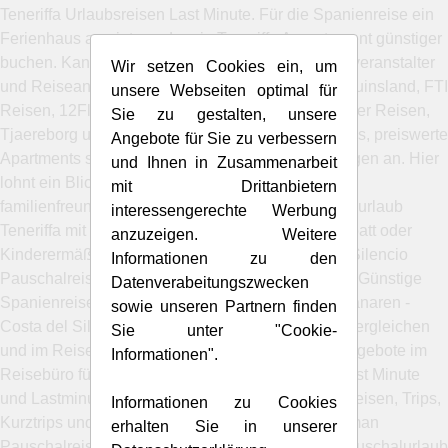
Teneriffa Urlaubsreisen Last Minute. Für die Spanienreise ein
Ferienhaus anmieten oder ein Teneriffa Appartement günstiger
buchen. Kanarische Inseln Urlaub Teneriffa Reiseveranstalter
Wir setzen Cookies ein, um
und Reiseanbieter wie Neckermann Reisen, Schauinsland, FTI
unsere Webseiten optimal für
Reisen, 12Fly, ITS Reisen, 5vorflug, Alltours, Bucher Reisen,
Sie zu gestalten, unsere
Tjaereborg und Jahn Reisen bieten günstige Hotels, preiswerte
Angebote für Sie zu verbessern
Apartments sowie exklusive Hotels und Hotelanlagen an. Hier
und Ihnen in Zusammenarbeit
lohnt ein Blick in die Hotelbeschreibung, um
mit Drittanbietern
familienfreundliche Hotels zu finden. Den Familienurlaub
interessengerechte Werbung
Teneriffa mit Kindern gibt es zum Teil mit Kinderrabatt oder
anzuzeigen. Weitere
Kinderermäßigung. Preise vergleichen Costa del Silencio
Informationen zu den
Pauschalreisen - Urlaub Teneriffa günstig buchen. Günstige
Datenverabeitungszwecken
Spanienreisen - der beliebte Urlaubsort auf den Kanaren -
sowie unseren Partnern finden
Costa del Silencio Teneriffa All Inclusive - Preise vergleichen
Sie unter "Cookie-
und im Reisebüro buchen. Pauschalhotel Reiseangebote im
Informationen".
Reisebüro für Urlaubsreisen Costa del Silencio Last Minute
und Lastminute Singlereisen Teneriffa sowie Flugreisen, Trips,
Informationen zu Cookies
Kurztrips und Billigreisen. Im Reisekatalog findet man
erhalten Sie in unserer
Pauschalreisen Costa del Silencio günstig und Pauschalurlaub