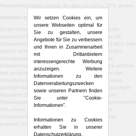
Wassertemperaturen besser, die dann bis auf ca. 23°C steigen.
Hinweise und Tipps:
Wir setzen Cookies ein, um
unsere Webseiten optimal für
Zu den beliebten Urlaubsgebieten Spaniens zählen die
Sie zu gestalten, unsere
spanischen Ferieninseln. Im Mittelmeerraum zieht es die
Angebote für Sie zu verbessern
Urlauberströme zu den Baleareninseln Mallorca und Ibiza. Hier
und Ihnen in Zusammenarbeit
lässt es sich einfach hervorragend erholen. Gebucht wird
mit Drittanbietern
vorzugsweise Urlaub und der preiswerte . Die größte
interessengerechte Werbung
Baleareninsel ist Mallorca. Die Urlaubsinsel Mallorca steht bei
anzuzeigen. Weitere
den deutschen Urlaubern zu recht ganz weit vorn bei den
Informationen zu den
Urlaubsklassikern. Reisebuchung , Flug und Hotel sowie
Datenverabeitungszwecken
günstige Mallorca Pauschalreisen sind schon zum günstigen
sowie unseren Partnern finden
Reisepreis buchbar. Im Online-Reisebüro sind weitere
Sie unter "Cookie-
Reiseangebote interessant. Der Vergleich der Reisen empfiehlt
Informationen".
sich, um ein passendes Angebot zu finden. und - die
Urlaubsbuchung für eine der Baleareninseln ist online
Informationen zu Cookies
praktisch auszuführen.
erhalten Sie in unserer
Datenschutzerklärung
.