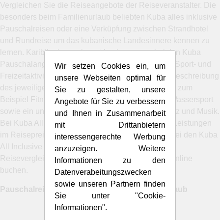
Vergleichen Sie die Reiseangebote der Reiseveranstalter. Die
besonders beim Familienurlaub beliebten Kuba alles inklusive
Pauschalreisen oder eine Verküpfung zwischen Strandhotel
und Rundreise um das kubanische Landesinnere kennen zu
lernen. Karibikreise preiswert buchen, muss bei den Kuba
Pauschalangeboten kein Traum bleiben. Über die Sport- und
Wir setzen Cookies ein, um
Freizeitaktivitäten informiert man sich in der Hotelbeschreibung
unsere Webseiten optimal für
des jeweiligen Hotels. Manche Kuba Hotels bieten zum
Sie zu gestalten, unsere
Beispiel Fitness, Tennis, Mini-Club und natürlich Wassersport
Angebote für Sie zu verbessern
sowie ein unterhaltsames Abendprogramm mit Tanz und Musik.
und Ihnen in Zusammenarbeit
Bei Kuba All Inclusive Hotels können viele dieser Leistungen
mit Drittanbietern
im Reisepreis enthalten sein. Hier lohnt ein Blick bei den Kuba
interessengerechte Werbung
All Inclusive Pauschalreisen. Holguin. Nach dem
anzuzeigen. Weitere
Reisevergleich am besten die Kubareise günstig online
Informationen zu den
buchen.
Datenverabeitungszwecken
sowie unseren Partnern finden
Pauschalreisen Kuba All Inclusive Pauschalurlaub
Sie unter "Cookie-
Informationen".