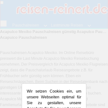
Pauschalreisen
Lastminute Reisen
Acapulco Mexiko Pauschalreisen günstig Acapulco Pauschalurlaub buchen Mexico
Fernreisen
Reiseangebote
Acapulco Pauschalreisen
Pauschalreisen Acapulco Mexiko. Im Online Reisebüro
preiswert die Last Minute Acapulco Mexiko Reisebuchung
vornehmen. Der Preisvergleich für Acapulco Mexiko Flugreisen
zeigt, dass die Pauschalurlaub Reiseangebote z.B. für
Frühbucher sehr günstig sein können. Eben ein
Reiseschnäppchen. Beim Suchen in der Reisedatenbank nach
günstigen Urlaubsreisen Acapulco Mexiko findet man
Wir setzen Cookies ein, um
interessante Angebote. Preise vergleichen - Urlaub buchen.
unsere Webseiten optimal für
Acapulco Mexiko Hotel, Apartment, Singlereise und
Sie zu gestalten, unsere
Familienurlaub - die preiswerten Pauschalreiseangebote sind