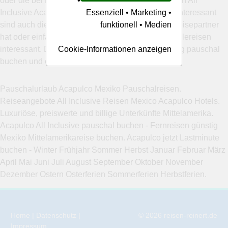
•
oder die bei Familienreisen immer gerne gebuchten All
Essenziell • Marketing •
Inclusive Acapulco Mexiko Reiseangebote. Sehr interessant
funktionell • Medien
sind auch die Angebote bei . Wenn man keinen Reisepartner
hat oder einfach allein verreisen möchte, sind Singlereisen
Cookie-Informationen anzeigen
interessant. Die Flugreise Acapulco Mexiko günstig pauschal
buchen und einen traumhaften Urlaub verbringen.
Pauschalurlaub Acapulco Mexiko Pauschalreisen.
Reiseangebote All Inclusive Reisen Mexico Acapulco Hotels.
Luxuriöse, preiswerte und billige Unterkünfte Mittelamerika.
Acapulco All Inclusive pauschal buchen - Fernreisen günstig
Mexiko Mittelamerikareise buchen. Acapulco jetzt Lastminute
buchen - Winter Frühjahr Sommer Herbst Januar Februar März
April Mai Juni Juli August September Oktober November
Dezember Ostern Osterferien Sommerferien Herbstferien.
Home
|
Datenschutz
|
© 2026
reisen-reinert.de
Impressum