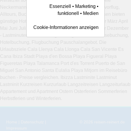
Reiseziel sowie Urlaubsgebiet. Reiseveranstalter wie
Essenziell • Marketing •
Neckermann Reisen, Schauinsland, ITS Reisen, 5vorflug,
funktionell • Medien
Alltours, Bucher Reisen, Tjaereborg und Jahn Reisen bieten
günstige Hotels und Ibizareisen an. Januar Februar März April
Cookie-Informationen anzeigen
Mai Juni Juli August September Oktober November Dezember
- Lastminutereisen Mietwagen Billigurlaub und Reisebuchung,
Hotelbuchung, Flugbuchung Pauschalangebot. Die
Urlaubsziele Cala Llenya Cala Llonga Cala San Vicente Es
Cana Ibiza Stadt Playa d'en Bossa Playa Figueral Playa
Figueretas Playa Talamanca Port d'es Torrent Puerto de San
Miguel San Antonio Santa Eulalia Playa Mitjorn im Reisebüro
buchen - Preise vergleichen. Ibizza Lastminite Lastminut
Lastminit Kurzreisen Kurzurlaub Langzeitreisen Langzeiturlaub
Appartement und Apartment Ostern Osterferien Sommerferien
Herbstferien und Winterferien.
Home
|
Datenschutz
|
© 2026
reisen-reinert.de
Impressum