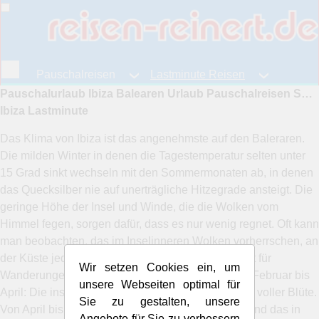
Pauschalreisen
Lastminute Reisen
Pauschalurlaub Ibiza Balearen Urlaub Pauschalreisen Spanien billig Ibizareisen günstig Figueretas Last Minute
Fernreisen
Reiseangebote
Ibiza Lastminute
Das Klima von Ibiza ist das angenehmste auf den Baleraren.
Die milden Winter in denen die Tagestemperatur selten unter
15 Grad sinkt wechseln mit den Sommermonaten ab, in denen
das Quecksilber nie auf unerträgliche Hitzegrade ansteigt. Die
geringe Höhe der Insel und Winde, die die Wolken vom
Himmel fegen, sorgen dafür, dass es nur wenig regnet. Oft kann
man beobachten, das im Inselinneren Wolken vorherrschen, an
der Küste jedoch die Sonne scheint. Die beste Zeit für
Wir setzen Cookies ein, um
Wanderungen und Radtouren ist der Frühling von Februar bis
unsere Webseiten optimal für
April: Die insel ist noch nicht überfüllt, steht aber in voller Blüte.
Sie zu gestalten, unsere
Von April bis September ist auf Ibiza Hochsaison und das in
Angebote für Sie zu verbessern