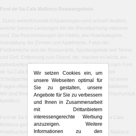
Font de Sa Cala Mallorca Reiseangebote
. Durch weiterführende Erläuterungen wird schnell deutlich,
welche Service-Leistungen bei der Reisebuchung inklusive
sind. Die Beschreibungen der Hotels, wie Hotelkategorie,
Ausstattung der Zimmer und Apartments, Fotos der
Poolbereiche und der Restaurants, Sportangebote wie Tennis
und Golf, Entfernung zum Strand, etc. machen es leicht, ein
individuelles Reiseangebot zu suchen. Den Urlaub nach Font
de Sa Cala Mallorca buchen und beim Reisepreis ein
Wir setzen Cookies ein, um
Schnäppchen machen. Oder man sucht weitere . Und wenn
unsere Webseiten optimal für
Fragen offen bleiben, können Sie uns natürlich kontaktieren.
Sie zu gestalten, unsere
Wir sind Ihnen gern bei der Reisebuchung für den Traumurlaub
Angebote für Sie zu verbessern
behilflich.
und Ihnen in Zusammenarbeit
mit Drittanbietern
interessengerechte Werbung
Font de Sa Cala Urlaub. Pauschalreisen Font de Sa Cala
anzuzeigen. Weitere
Mallorca günstig Lastminute buchen. Flugbuchung,
Informationen zu den
Hotelbuchung und Reisebuchung Font de Sa Cala Mallorca