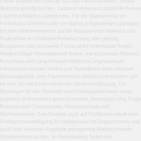
Preise vergleichen Font de Sa Cala Pauschalreisen - Urlaub
Mallorca günstig buchen. Lastminit verreisen Lastminite Reisen
Lastminut Malorca Lastminutes. Für die Spanienreise ein
Ferienhaus anmieten oder ein Mallorca Appartement günstiger
buchen. Mittelmeerreisen auf die Baleareninsel Mallorca und
Badeurlaub im Clubhotel Reisebuchung oder günstig
Bungalows und preiswerte Fincas und Ferienhäuser finden.
Weitere billige Reiseangebote finden, wie Kurzreisen Mallorca
Kurzurlaub und Langzeitreisen Mallorca Langzeiturlaub.
Ferienreisen buchen Herbst und Herbstferien alles inklusive
Reiseangebote. Den Familienurlaub Mallorca mit Kindern gibt
es zum Teil mit Kinderrabatt oder Kinderermäßigung. Ein
Mietwagen für das Reiseziel und Urlaubsgebiet kann vorab
praktisch im Reisebüro gebucht werden. Reisetipps billig Flüge
Balearen und Charterreisen, Wellnessurlaub und
Wellnessreisen. Zum Beispiel auch auf Frühbucherrabatt oder
Frühbucherermäßigung für Halbpension im Doppelzimmer und
auch alles inklusive Angebote preisgünstig Mallorca Hotels
Sommerreisen achten. Im Reisekatalog findet man